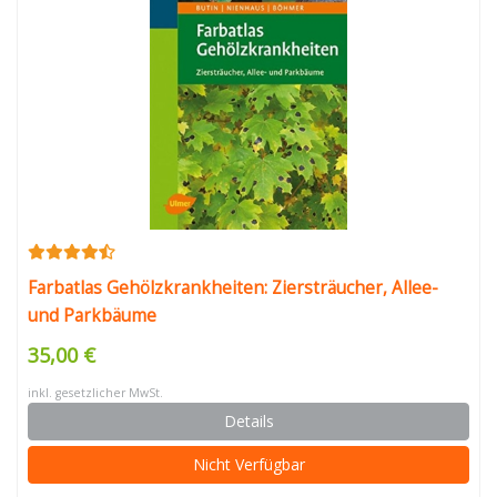
Farbatlas Gehölzkrankheiten: Ziersträucher, Allee-
und Parkbäume
35,00 €
inkl. gesetzlicher MwSt.
Details
Nicht Verfügbar