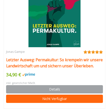
Jonas Gampe
Letzter Ausweg: Permakultur: So krempeln wir unsere
Landwirtschaft um und sichern unser Überleben.
Konzepte, Pläne, Hintergrundwissen
34,90 €
inkl. gesetzlicher MwSt.
Details
Nicht Verfügbar