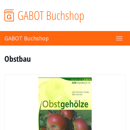
Skip
to
main
content
GABOT Buchshop
Toggl
navig
Obstbau