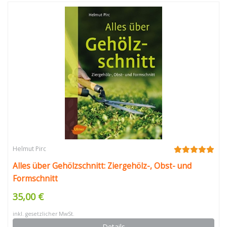
Helmut Pirc
Alles über Gehölzschnitt: Ziergehölz-, Obst- und
Formschnitt
35,00 €
inkl. gesetzlicher MwSt.
Details