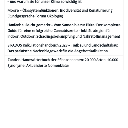
– und warum sie für unser Klima so wichtig ist
Moore – Ökosystemfunktionen, Bio­diversität und Renaturierung
(Rundgespräche Forum Ökologie)
Hanfanbau leicht gemacht – Vom Samen bis zur Blüte: Der komplette
Guide für eine erfolgreiche Cannabisernte – Inkl. Strategien für
Indoor, Outdoor, Schädlingsbekämpfung und Nährstoffmanagement
SIRADOS Kalkulationshandbuch 2023 – Tiefbau und Landschaftsbau:
Das praktische Nachschlagewerk für die Angebotskalkulation
Zander. Handwörterbuch der Pflanzennamen: 20.000 Arten. 10.000
Synonyme. Aktualisierte Nomenklatur
Social Media
Copyright 2019
www.gabot.de
- Dehne Dienstleistungs-GmbH