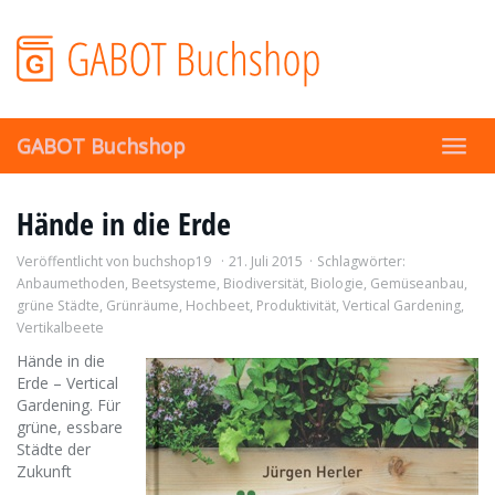
Skip
to
main
content
GABOT Buchshop
Toggl
navig
Hände in die Erde
Veröffentlicht von
buchshop19
21. Juli 2015
Schlagwörter:
Anbaumethoden
,
Beetsysteme
,
Biodiversität
,
Biologie
,
Gemüseanbau
,
grüne Städte
,
Grünräume
,
Hochbeet
,
Produktivität
,
Vertical Gardening
,
Vertikalbeete
Hände in die
Erde – Vertical
Gardening. Für
grüne, essbare
Städte der
Zukunft