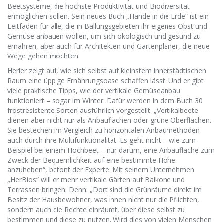
Beetsysteme, die höchste Produktivität und Biodiversität
ermöglichen sollen. Sein neues Buch „Hände in die Erde“ ist ein
Leitfaden für alle, die in Ballungsgebieten ihr eigenes Obst und
Gemüse anbauen wollen, um sich ökologisch und gesund zu
ernähren, aber auch für Architekten und Gartenplaner, die neue
Wege gehen möchten.
Herler zeigt auf, wie sich selbst auf kleinstem innerstädtischen
Raum eine üppige Ernährungsoase schaffen lässt. Und er gibt
viele praktische Tipps, wie der vertikale Gemüseanbau
funktioniert – sogar im Winter: Dafür werden in dem Buch 30
frostresistente Sorten ausführlich vorgestellt. „Vertikalbeete
dienen aber nicht nur als Anbauflächen oder grüne Oberflächen.
Sie bestechen im Vergleich zu horizontalen Anbaumethoden
auch durch ihre Multifunktionalität. Es geht nicht – wie zum
Beispiel bei einem Hochbeet – nur darum, eine Anbaufläche zum
Zweck der Bequemlichkeit auf eine bestimmte Höhe
anzuheben“, betont der Experte. Mit seinem Unternehmen
„HerBios“ will er mehr vertikale Gärten auf Balkone und
Terrassen bringen. Denn: „Dort sind die Grünräume direkt im
Besitz der Hausbewohner, was ihnen nicht nur die Pflichten,
sondern auch die Rechte einräumt, über diese selbst zu
bestimmen und diese zu nutzen. Wird dies von vielen Menschen