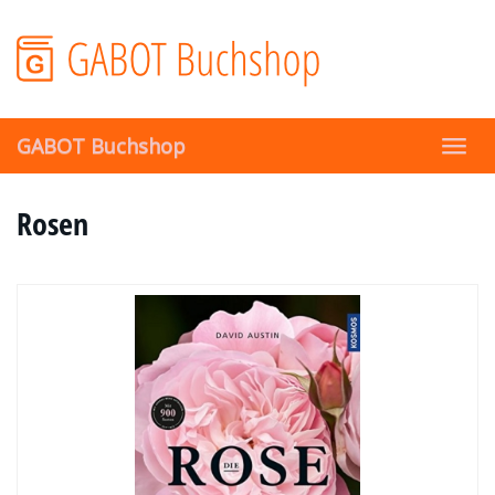
Skip
to
main
content
GABOT Buchshop
Toggl
navig
Rosen