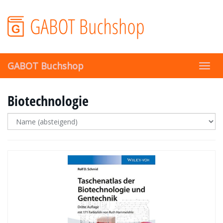
Skip
to
main
content
GABOT Buchshop
Toggl
navig
Biotechnologie