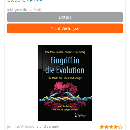
inkl. gesetzlicher MwSt.
Details
Nicht Verfügbar
Jennifer A. Doudna und Samuel