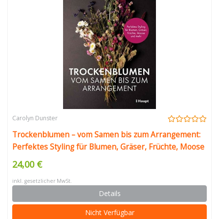
Carolyn Dunster
Trockenblumen – vom Samen bis zum Arrangement:
Perfektes Styling für Blumen, Gräser, Früchte, Moose
24,00 €
inkl. gesetzlicher MwSt.
Details
Nicht Verfügbar