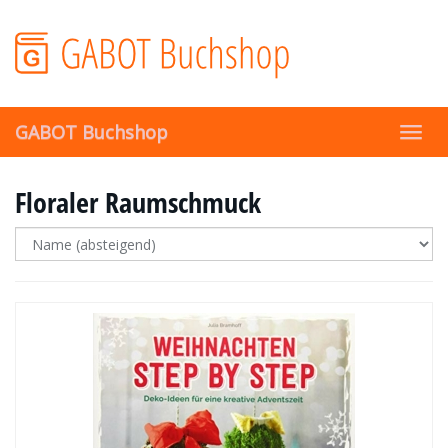
Skip
to
main
content
GABOT Buchshop
Toggl
navig
Floraler Raumschmuck