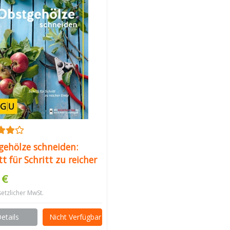
gehölze schneiden:
tt für Schritt zu reicher
 (GU Praxisratgeber
 €
en)
setzlicher MwSt.
etails
Nicht Verfügbar