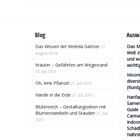
Blog
Auswa
Das Wissen der Weleda Gärtner
Das Mo
27.
Welt 
August 2019
und wa
Kräuter – Gefährten am Wegesrand
wichtig
23. Juli 2015
Moore
divers
Oh, eine Pflanze!
21. Juli 2015
(Rund
Hände in die Erde
21. Juli 2015
Hanfa
Samen 
Blütenreich – Gestaltungsideen mit
Guide 
Blumenzwiebeln und Stauden
21. Juli
Cannab
2015
Indoor
Schäd
Nährs