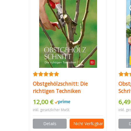
Obstgehölzschnitt: Die
Obst
richtigen Techniken
Schri
Ernte
12,00 €
6,49
Gart
inkl. gesetzlicher MwSt.
inkl. ge
Details
Nicht Verfügbar
D