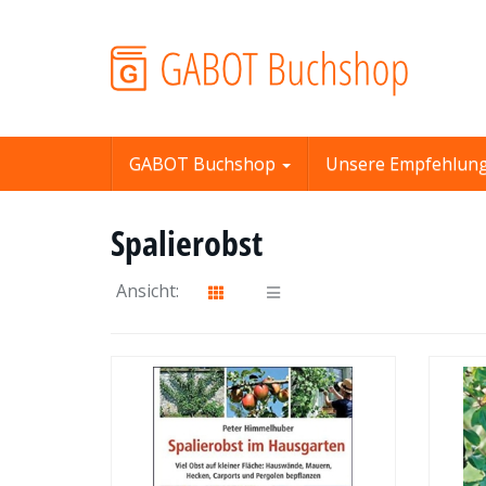
Skip
to
main
content
GABOT Buchshop
Unsere Empfehlun
Spalierobst
Ansicht: