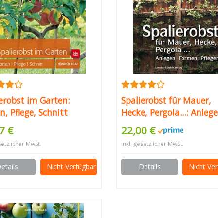
erobst im Garten:
Spalierobst für Mauer,
n, Pflege, Schnitt
Hecke, Pergola…: Anlege
Formen, Pflegen
7 €
22,00 €
setzlicher MwSt.
inkl. gesetzlicher MwSt.
etails
Nicht Verfügbar
Details
Nicht Ve