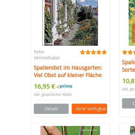
Peter
Himmelhuber
Spali
Spalierobst im Hausgarten:
Sorte
Viel Obst auf kleiner Fläche:
10,8
Hauswände, Mauern,
16,95 €
Hecken, Carports und
inkl. ge
inkl. gesetzlicher MwSt.
Pergolen bepflanzen
D
Details
Nicht Verfügbar