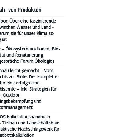
hl von Produkten
or: Über eine faszinierende
zwischen Wasser und Land –
rum sie für unser Klima so
 ist
 – Ökosystemfunktionen, Bio­
ität und Renaturierung
gespräche Forum Ökologie)
nbau leicht gemacht – Vom
bis zur Blüte: Der komplette
für eine erfolgreiche
isernte – Inkl. Strategien für
, Outdoor,
lingsbekämpfung und
toffmanagement
OS Kalkulationshandbuch
 Tiefbau und Landschaftsbau:
aktische Nachschlagewerk für
gebotskalkulation