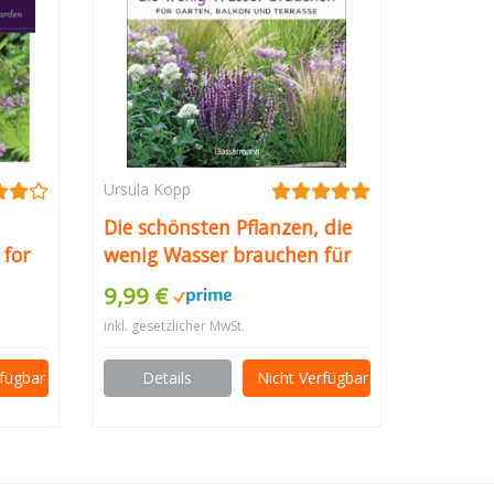
Ursula Kopp
Die schönsten Pflanzen, die
 for
wenig Wasser brauchen für
our
Garten, Balkon und Terrasse
9,99 €
– 66 trockenheitsverträgliche
inkl. gesetzlicher MwSt.
Stauden, Sträucher, Gräser
und Blumen, die heiße
rfügbar
Details
Nicht Verfügbar
Sommer garantiert
überleben