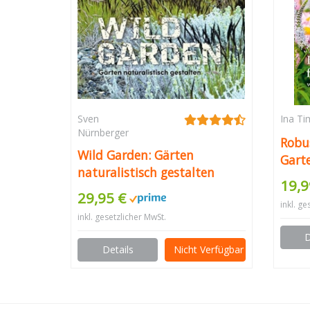
Sven
Ina T
Nürnberger
Robu
Wild Garden: Gärten
Garte
naturalistisch gestalten
für 
19,9
(Gar
29,95 €
inkl. ge
inkl. gesetzlicher MwSt.
D
Details
Nicht Verfügbar