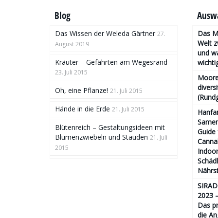
Blog
Auswa
Das Wissen der Weleda Gärtner
Das Mo
27.
Welt 
August 2019
und wa
Kräuter – Gefährten am Wegesrand
wichtig
23. Juli 2015
Moore
divers
Oh, eine Pflanze!
21. Juli 2015
(Rund
Hände in die Erde
21. Juli 2015
Hanfa
Samen 
Blütenreich – Gestaltungsideen mit
Guide 
Blumenzwiebeln und Stauden
21. Juli
Cannab
2015
Indoor
Schäd
Nährs
SIRAD
2023 –
Das pr
die An