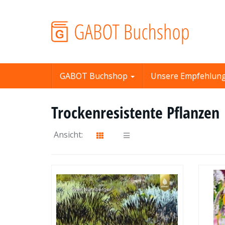
Skip
to
main
content
GABOT Buchshop
Unsere Empfehlun
Trockenresistente Pflanzen
Ansicht: