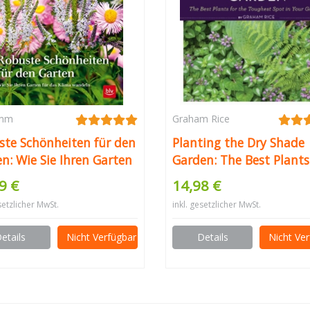
imm
Graham Rice
ste Schönheiten für den
Planting the Dry Shade
n: Wie Sie Ihren Garten
Garden: The Best Plants
das Klima wandeln
the Toughest Spot in Y
9 €
14,98 €
tengestaltung)
Garden
setzlicher MwSt.
inkl. gesetzlicher MwSt.
etails
Nicht Verfügbar
Details
Nicht Ve