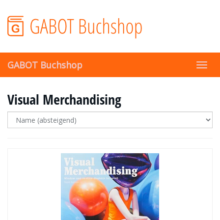
Skip
to
main
content
GABOT Buchshop
Toggl
navig
Visual Merchandising