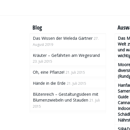
Blog
Auswa
Das Wissen der Weleda Gärtner
Das Mo
27.
Welt 
August 2019
und wa
Kräuter – Gefährten am Wegesrand
wichtig
23. Juli 2015
Moore
divers
Oh, eine Pflanze!
21. Juli 2015
(Rund
Hände in die Erde
21. Juli 2015
Hanfa
Samen 
Blütenreich – Gestaltungsideen mit
Guide 
Blumenzwiebeln und Stauden
21. Juli
Cannab
2015
Indoor
Schäd
Nährs
SIRAD