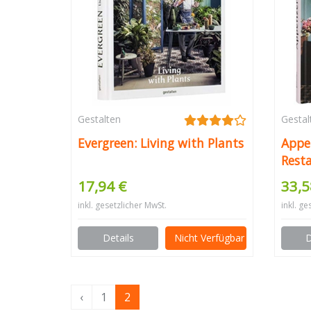
Gestalten
Gestal
Evergreen: Living with Plants
Appet
Rest
Inter
17,94 €
33,5
Conce
inkl. gesetzlicher MwSt.
inkl. ge
Details
Nicht Verfügbar
D
‹
1
2