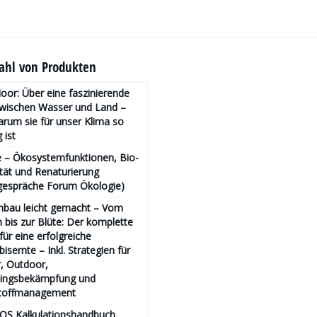
hl von Produkten
or: Über eine faszinierende
zwischen Wasser und Land –
rum sie für unser Klima so
 ist
 – Ökosystemfunktionen, Bio­
ität und Renaturierung
gespräche Forum Ökologie)
nbau leicht gemacht – Vom
bis zur Blüte: Der komplette
für eine erfolgreiche
isernte – Inkl. Strategien für
, Outdoor,
lingsbekämpfung und
toffmanagement
OS Kalkulationshandbuch