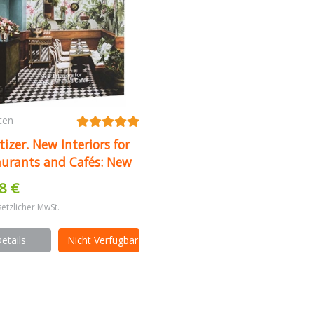
ten
izer. New Interiors for
aurants and Cafés: New
iors, Designs and
8 €
pts for Food Places
setzlicher MwSt.
etails
Nicht Verfügbar