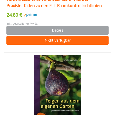
Praxisleitfaden zu den FLL-Baumkontrollrichtlinien
24,80 €
inkl. gesetzlicher MwSt.
Details
Nicht Verfügbar