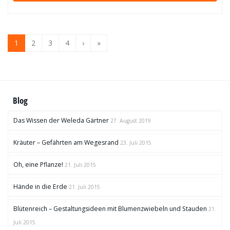
1
2
3
4
›
»
Blog
Das Wissen der Weleda Gärtner
27. August 2019
Kräuter – Gefährten am Wegesrand
23. Juli 2015
Oh, eine Pflanze!
21. Juli 2015
Hände in die Erde
21. Juli 2015
Blütenreich – Gestaltungsideen mit Blumenzwiebeln und Stauden
21.
Juli 2015