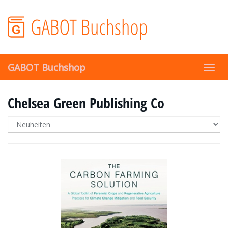
Skip
to
main
content
GABOT Buchshop
Toggl
navig
Chelsea Green Publishing Co