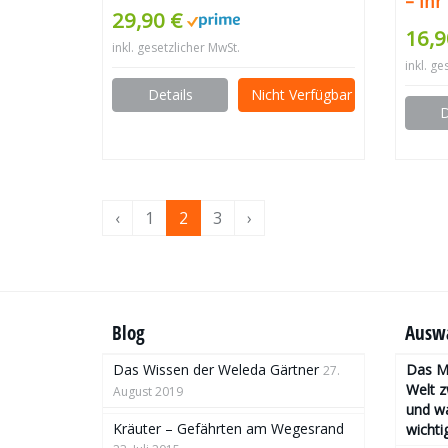
– ihr
Dekorieren
29,90 €
Deko
16,9
inkl. gesetzlicher MwSt.
Einr
inkl. ge
Zimm
Details
Nicht Verfügbar
D
‹
1
2
3
›
Blog
Auswa
Das Wissen der Weleda Gärtner
Das Mo
27.
Welt 
August 2019
und wa
Kräuter – Gefährten am Wegesrand
wichtig