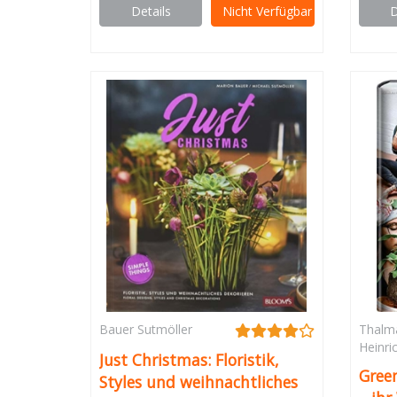
Hochbeete, Deko
Details
Nicht Verfügbar
D
Bauer Sutmöller
Thalm
Heinri
Just Christmas: Floristik,
Gree
Styles und weihnachtliches