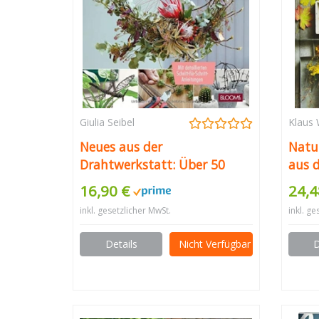
Giulia Seibel
Klaus
Neues aus der
Natu
Drahtwerkstatt: Über 50
aus d
Ideen zum Selbermachen
16,90 €
24,4
inkl. gesetzlicher MwSt.
inkl. ge
Details
Nicht Verfügbar
D