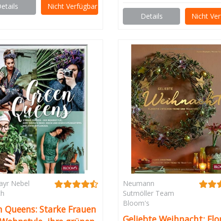
etails
Nicht Verfügbar
Details
Nicht Ve
ayr Nebel
Neumann
ch
Sutmöller Team
Bloom's
n Queens: Starke Frauen
Geliebte Weihnacht: Flor