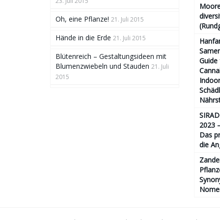
23. Juli 2015
Moore
divers
Oh, eine Pflanze!
21. Juli 2015
(Rund
Hände in die Erde
21. Juli 2015
Hanfa
Samen 
Blütenreich – Gestaltungsideen mit
Guide 
Blumenzwiebeln und Stauden
21. Juli
Cannab
2015
Indoor
Schäd
Nährs
SIRAD
2023 –
Das pr
die An
Zande
Pflanz
Synony
Nomen