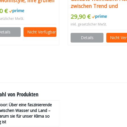
 Wohnstyle, ihre grünen
zwischen Trend und
-Ideen und
0 €
Tradition
ichtungstipps mit
29,90 €
setzlicher MwSt.
erpflanzen.
inkl. gesetzlicher MwSt.
etails
Nicht Verfügbar
Details
Nicht Ve
hl von Produkten
or: Über eine faszinierende
zwischen Wasser und Land –
rum sie für unser Klima so
 ist