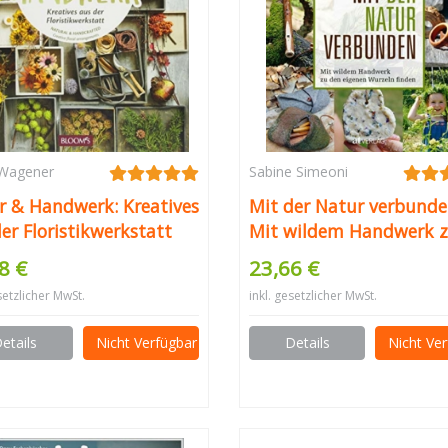
 Wagener
Sabine Simeoni
r & Handwerk: Kreatives
Mit der Natur verbunde
er Floristikwerkstatt
Mit wildem Handwerk 
den eigenen Wurzeln fi
8 €
23,66 €
Mit wildem Handwerk 
setzlicher MwSt.
inkl. gesetzlicher MwSt.
den eigenen Wurzeln fi
Ideen für Naturerfahru
etails
Nicht Verfügbar
Details
Nicht Ve
und Projekte mit
Naturmaterialien