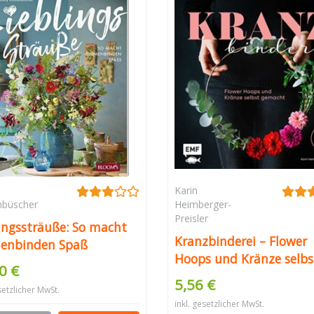
Karin
nbüscher
Heimberger-
Preisler
ingssträuße: So macht
Kranzbinderei – Flower
enbinden Spaß
Hoops und Kränze selbs
0 €
gemacht: Florale Deko 
5,56 €
setzlicher MwSt.
ums Jahr
inkl. gesetzlicher MwSt.