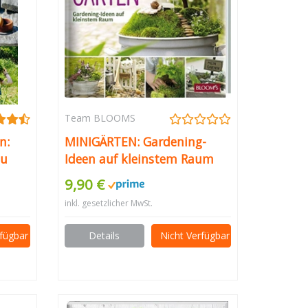
Team BLOOMS
n:
MINIGÄRTEN: Gardening-
zu
Ideen auf kleinstem Raum
nden:
9,90 €
zu
inkl. gesetzlicher MwSt.
nden.
ng
rfügbar
Details
Nicht Verfügbar