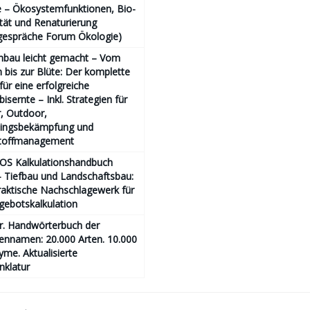
 – Ökosystemfunktionen, Bio­
ität und Renaturierung
gespräche Forum Ökologie)
nbau leicht gemacht – Vom
bis zur Blüte: Der komplette
für eine erfolgreiche
isernte – Inkl. Strategien für
, Outdoor,
lingsbekämpfung und
toffmanagement
OS Kalkulationshandbuch
 Tiefbau und Landschaftsbau:
aktische Nachschlagewerk für
gebotskalkulation
r. Handwörterbuch der
ennamen: 20.000 Arten. 10.000
me. Aktualisierte
klatur