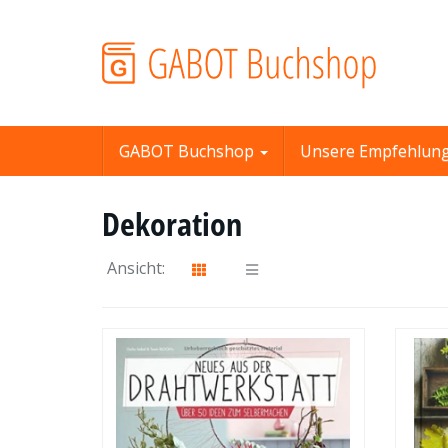
Skip
to
main
content
GABOT Buchshop
Unsere Empfehlun
Dekoration
Ansicht: