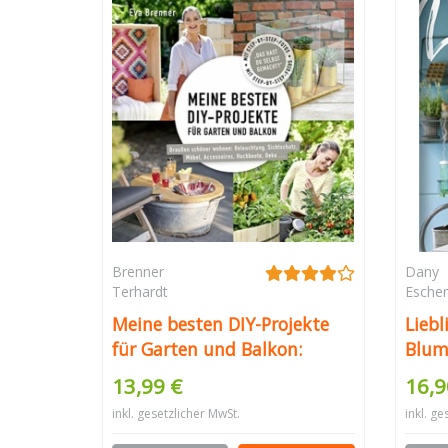
Brenner
Dany
Terhardt
Esche
Meine besten DIY-Projekte
Liebl
für Garten und Balkon:
Blum
Draußen schöner wohnen:
13,99 €
16,9
Beleuchtung, Sichtschutz,
inkl. gesetzlicher MwSt.
inkl. ge
Möbel, Accessoires,