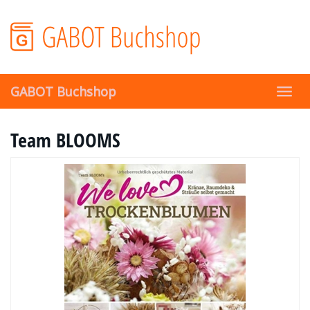
Skip
to
main
content
GABOT Buchshop
Toggl
navig
Team BLOOMS