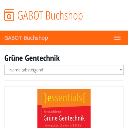
Skip
to
main
content
GABOT Buchshop
Toggl
navig
Grüne Gentechnik