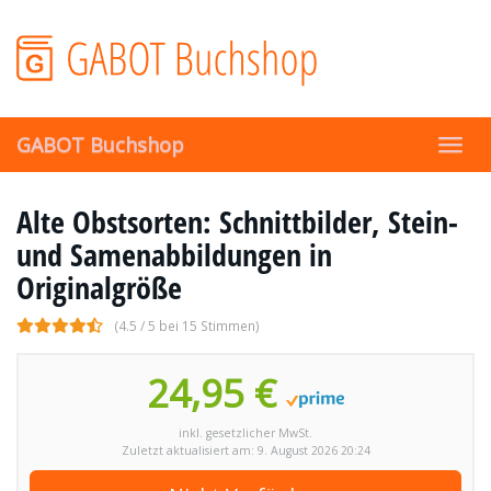
Skip
to
main
content
GABOT Buchshop
Toggl
navig
Alte Obstsorten: Schnittbilder, Stein-
und Samenabbildungen in
Originalgröße
(4.5 / 5 bei 15 Stimmen)
24,95 €
inkl. gesetzlicher MwSt.
Zuletzt aktualisiert am: 9. August 2026 20:24