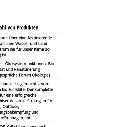
hl von Produkten
or: Über eine faszinierende
zwischen Wasser und Land –
rum sie für unser Klima so
 ist
 – Ökosystemfunktionen, Bio­
ität und Renaturierung
gespräche Forum Ökologie)
nbau leicht gemacht – Vom
bis zur Blüte: Der komplette
für eine erfolgreiche
isernte – Inkl. Strategien für
, Outdoor,
lingsbekämpfung und
toffmanagement
OS Kalkulationshandbuch