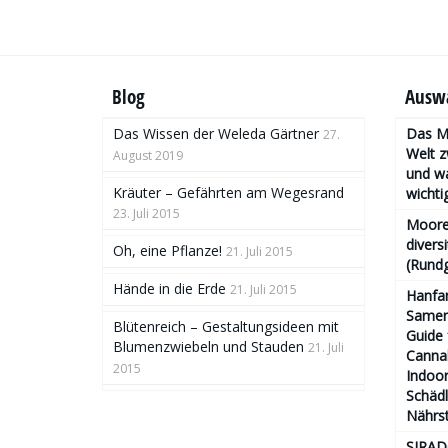
Blog
Auswa
Das Wissen der Weleda Gärtner
Das Mo
27.
Welt 
August 2019
und wa
Kräuter – Gefährten am Wegesrand
wichtig
23. Juli 2015
Moore
divers
Oh, eine Pflanze!
21. Juli 2015
(Rund
Hände in die Erde
21. Juli 2015
Hanfa
Samen 
Blütenreich – Gestaltungsideen mit
Guide 
Blumenzwiebeln und Stauden
21. Juli
Cannab
2015
Indoor
Schäd
Nährs
SIRAD