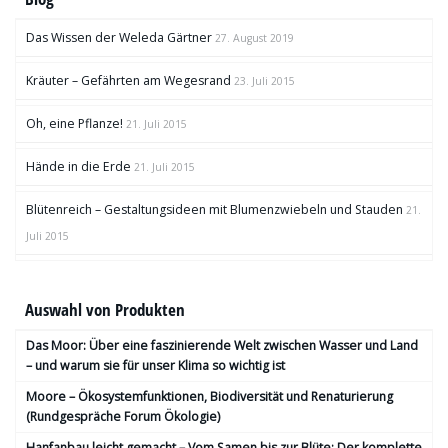
Das Wissen der Weleda Gärtner
27. August 2019
Kräuter – Gefährten am Wegesrand
23. Juli 2015
Oh, eine Pflanze!
21. Juli 2015
Hände in die Erde
21. Juli 2015
Blütenreich – Gestaltungsideen mit Blumenzwiebeln und Stauden
21.
Juli 2015
Auswahl von Produkten
Das Moor: Über eine faszinierende Welt zwischen Wasser und Land
– und warum sie für unser Klima so wichtig ist
Moore – Ökosystemfunktionen, Bio­diversität und Renaturierung
(Rundgespräche Forum Ökologie)
Hanfanbau leicht gemacht – Vom Samen bis zur Blüte: Der komplette