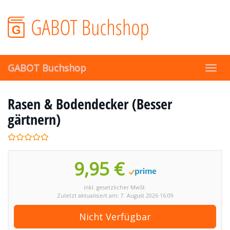
Skip
to
main
content
GABOT Buchshop
Toggl
navig
Rasen & Bodendecker (Besser
gärtnern)
9,95 €
inkl. gesetzlicher MwSt.
Zuletzt aktualisiert am: 7. August 2026 16:09
Nicht Verfügbar