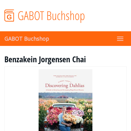
Skip
to
main
content
GABOT Buchshop
Toggl
navig
Benzakein Jorgensen Chai