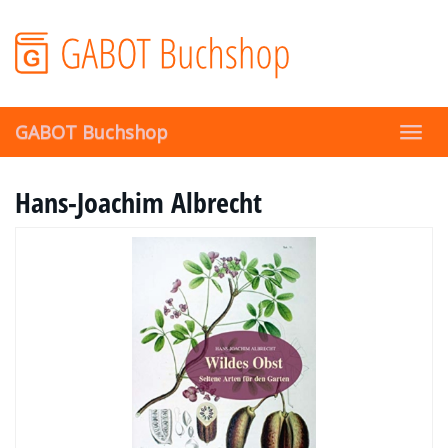
Skip
to
main
content
GABOT Buchshop
Toggl
navig
Hans-Joachim Albrecht