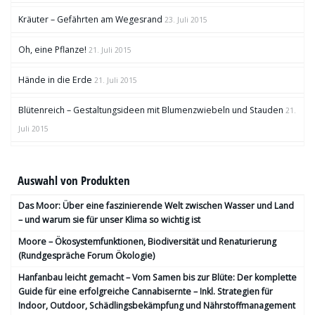
Kräuter – Gefährten am Wegesrand
23. Juli 2015
Oh, eine Pflanze!
21. Juli 2015
Hände in die Erde
21. Juli 2015
Blütenreich – Gestaltungsideen mit Blumenzwiebeln und Stauden
21.
Juli 2015
Auswahl von Produkten
Das Moor: Über eine faszinierende Welt zwischen Wasser und Land
– und warum sie für unser Klima so wichtig ist
Moore – Ökosystemfunktionen, Bio­diversität und Renaturierung
(Rundgespräche Forum Ökologie)
Hanfanbau leicht gemacht – Vom Samen bis zur Blüte: Der komplette
Guide für eine erfolgreiche Cannabisernte – Inkl. Strategien für
Indoor, Outdoor, Schädlingsbekämpfung und Nährstoffmanagement