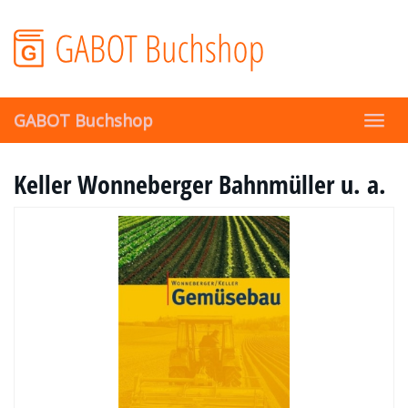
Skip
to
main
content
GABOT Buchshop
Toggl
navig
Keller Wonneberger Bahnmüller u. a.