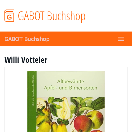
Skip
to
main
content
GABOT Buchshop
Toggl
navig
Willi Votteler