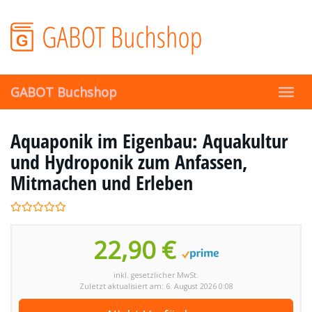
Skip
to
main
content
GABOT Buchshop
Toggl
navig
Aquaponik im Eigenbau: Aquakultur
und Hydroponik zum Anfassen,
Mitmachen und Erleben
22,90 €
inkl. gesetzlicher MwSt.
Zuletzt aktualisiert am: 6. August 2026 0:08