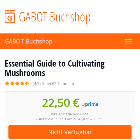
Skip
to
main
content
GABOT Buchshop
Toggl
navig
Essential Guide to Cultivating
Mushrooms
(4.5 / 5 bei 67 Stimmen)
22,50 €
inkl. gesetzlicher MwSt.
Zuletzt aktualisiert am: 9. August 2026 1:10
Nicht Verfügbar