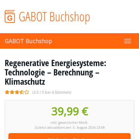
Skip
to
main
content
GABOT Buchshop
Toggl
navig
Regenerative Energiesysteme:
Technologie – Berechnung –
Klimaschutz
(3.5 / 5 bei 4 Stimmen)
39,99 €
inkl. gesetzlicher MwSt.
Zuletzt aktualisiert am: 5. August 2026 23:08