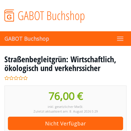
Skip
to
main
content
GABOT Buchshop
Toggl
navig
Straßenbegleitgrün: Wirtschaftlich,
ökologisch und verkehrssicher
76,00 €
inkl. gesetzlicher MwSt.
Zuletzt aktualisiert am: 8. August 2026 5:29
Nicht Verfügbar