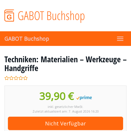
Skip
to
main
content
GABOT Buchshop
Toggl
navig
Techniken: Materialien – Werkzeuge –
Handgriffe
39,90 €
inkl. gesetzlicher MwSt.
Zuletzt aktualisiert am: 7. August 2026 16:20
Nicht Verfügbar