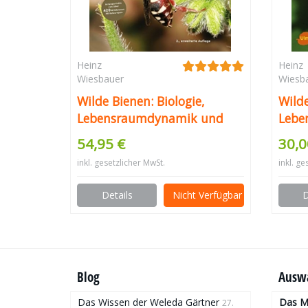
Heinz
Heinz
Wiesbauer
Wiesb
Wilde Bienen: Biologie,
Wilde
Lebensraumdynamik und
Lebe
Gefährdung. Artenporträts
Beisp
54,95 €
30,0
von über 470 Wildbienen
Arte
inkl. gesetzlicher MwSt.
inkl. ge
Mitteleuropas
Details
Nicht Verfügbar
D
Blog
Auswa
Das Wissen der Weleda Gärtner
Das Mo
27.