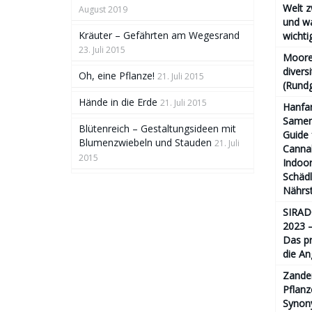
Welt 
August 2019
und wa
Kräuter – Gefährten am Wegesrand
wichtig
23. Juli 2015
Moore
divers
Oh, eine Pflanze!
21. Juli 2015
(Rund
Hände in die Erde
21. Juli 2015
Hanfa
Samen 
Blütenreich – Gestaltungsideen mit
Guide 
Blumenzwiebeln und Stauden
21. Juli
Cannab
2015
Indoor
Schäd
Nährs
SIRAD
2023 –
Das pr
die An
Zande
Pflanz
Synony