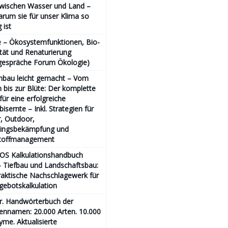
zwischen Wasser und Land –
rum sie für unser Klima so
 ist
 – Ökosystemfunktionen, Bio­
ität und Renaturierung
gespräche Forum Ökologie)
nbau leicht gemacht – Vom
bis zur Blüte: Der komplette
für eine erfolgreiche
isernte – Inkl. Strategien für
, Outdoor,
lingsbekämpfung und
toffmanagement
OS Kalkulationshandbuch
 Tiefbau und Landschaftsbau:
aktische Nachschlagewerk für
gebotskalkulation
r. Handwörterbuch der
ennamen: 20.000 Arten. 10.000
me. Aktualisierte