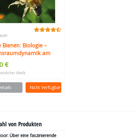
auer
 Bienen: Biologie –
nsraumdynamik am
iel Österreichs –
0 €
nporträts
setzlicher MwSt.
etails
Nicht Verfügbar
hl von Produkten
or: Über eine faszinierende