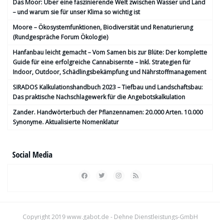
Das Moor: Über eine faszinierende Welt zwischen Wasser und Land
– und warum sie für unser Klima so wichtig ist
Moore – Ökosystemfunktionen, Bio­diversität und Renaturierung
(Rundgespräche Forum Ökologie)
Hanfanbau leicht gemacht – Vom Samen bis zur Blüte: Der komplette
Guide für eine erfolgreiche Cannabisernte – Inkl. Strategien für
Indoor, Outdoor, Schädlingsbekämpfung und Nährstoffmanagement
SIRADOS Kalkulationshandbuch 2023 – Tiefbau und Landschaftsbau:
Das praktische Nachschlagewerk für die Angebotskalkulation
Zander. Handwörterbuch der Pflanzennamen: 20.000 Arten. 10.000
Synonyme. Aktualisierte Nomenklatur
Social Media
Copyright 2019
www.gabot.de
- Dehne Dienstleistungs-GmbH