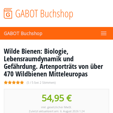
Skip
to
main
content
GABOT Buchshop
Toggl
navig
Wilde Bienen: Biologie,
Lebensraumdynamik und
Gefährdung. Artenporträts von über
470 Wildbienen Mitteleuropas
(5 / 5 bei 2 Stimmen)
54,95 €
inkl. gesetzlicher MwSt.
Zuletzt aktualisiert am: 6. August 2026 1:24