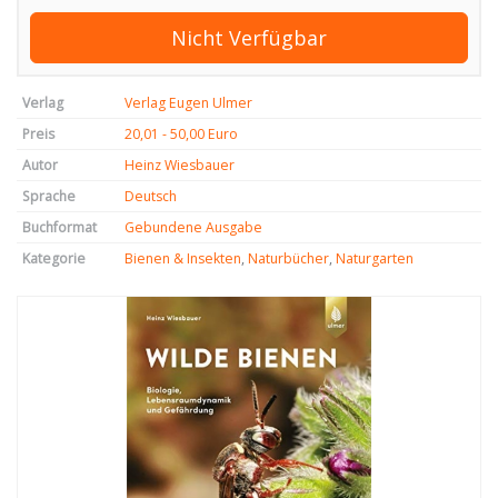
Nicht Verfügbar
Verlag
Verlag Eugen Ulmer
Preis
20,01 - 50,00 Euro
Autor
Heinz Wiesbauer
Sprache
Deutsch
Buchformat
Gebundene Ausgabe
Kategorie
Bienen & Insekten
,
Naturbücher
,
Naturgarten