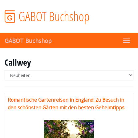
Skip
to
main
content
GABOT Buchshop
Toggl
navig
Callwey
Romantische Gartenreisen in England: Zu Besuch in
den schönsten Gärten mit den besten Geheimtipps