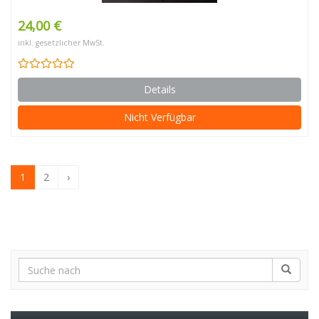
24,00 €
inkl. gesetzlicher MwSt.
Details
Nicht Verfügbar
1
2
›