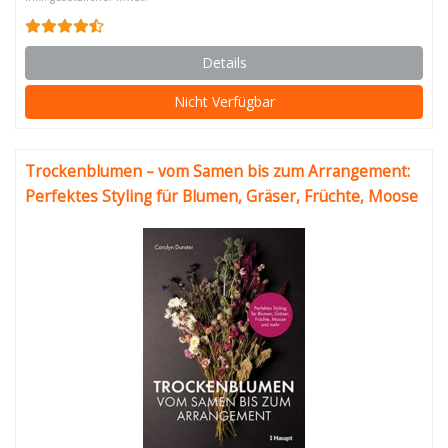
Details
Nicht Verfügbar
Trockenblumen – vom Samen bis zum Arrangement:
Perfektes Styling für Blumen, Gräser, Früchte, Moose