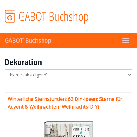
Skip
to
main
content
GABOT Buchshop
Toggl
navig
Dekoration
Winterliche Sternstunden: 62 DIY-Ideen: Sterne für
Advent & Weihnachten (Weihnachts-DIY)